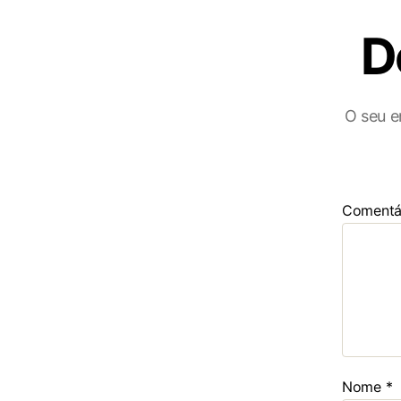
D
O seu e
Comentá
Nome
*