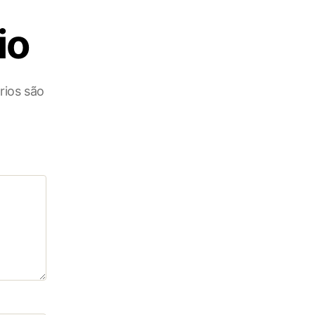
io
rios são