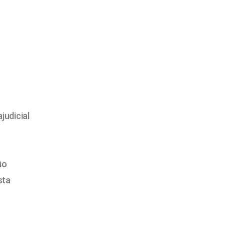
judicial
io
sta